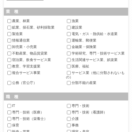
業 種
農業、林業
漁業
鉱業、採石業、砂利採取業
建設業
製造業
電気・ガス・熱供給・水道業
情報通信業
運輸業、郵便業
卸売業・小売業
金融業・保険業
不動産業、物品賃貸業
学術研究、専門・技術サービス業
宿泊業、飲食サービス業
生活関連サービス業、娯楽業
教育、学習支援業
医療、福祉
複合サービス事業
サービス業（他に分類されないも
の）
公務（官公庁）
分類不能の産業
職 種
IT
専門・技術
専門・技術（医療）
専門・技術（看護師）
専門・技術（栄養士）
介護
保育
事務
販売・営業
理容・美容