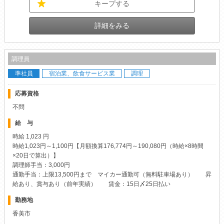
キープする
詳細をみる
調理員
準社員
宿泊業、飲食サービス業
調理
応募資格
不問
給 与
時給 1,023 円
時給1,023円～1,100円【月額換算176,774円～190,080円（時給×8時間
×20日で算出）】
調理師手当：3,000円
通勤手当：上限13,500円まで マイカー通勤可（無料駐車場あり） 昇
給あり、賞与あり（前年実績） 賃金：15日〆25日払い
勤務地
香美市