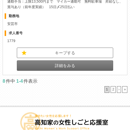
通勤手当：上限13,500円まで マイカー通勤可 無料駐車場 昇給なし、
賞与あり（前年度実績） 15日〆25日払い
勤務地
安芸市
求人番号
1779
キープする
詳細をみる
8
件中
1-4
件表示
1
2
›
»