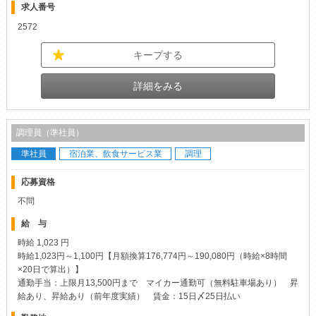
求人番号
2572
キープする
詳細をみる
調理員（準社員）
準社員
宿泊業、飲食サービス業
調理
応募資格
不問
給 与
時給 1,023 円
時給1,023円～1,100円【月額換算176,774円～190,080円（時給×8時間
×20日で算出）】
通勤手当：上限月13,500円まで マイカー通勤可（無料駐車場あり） 昇
給あり、昇給あり（前年度実績） 賃金：15日〆25日払い