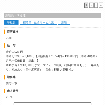
1
2
›
»
調理員（準社員）
準社員
宿泊業、飲食サービス業
調理
応募資格
不問
給 与
時給 1,023 円
時給1,023円～1,100円【月額換算176,774円～190,080円（時給×8時間×
月平均労働日数で算出）】
通勤手当上限13,500円まで マイカー通勤可（無料駐車場あり） 昇給あ
り、昇給あり（前年度実績） 賃金：15日〆25日払い
勤務地
四万十市
求人番号
2574