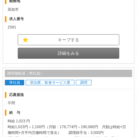
勤務地
高知市
求人番号
2591
キープする
詳細をみる
調理補助員（準社員）
準社員
宿泊業、飲食サービス業
調理
応募資格
不問
給 与
時給 1,023 円
時給1,023円～1,100円（月額：176,774円～190,080円 月額は時給×労
働時間×月平均労働時間で算出） 調理師手当：3,000円