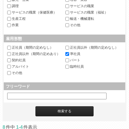
調理
サービスの職業
サービスの職業（保健医療）
サービスの職業（福祉）
生産工程
輸送・機械運転
作業
その他
雇用形態
正社員（期間の定めなし）
正社員以外（期間の定めなし）
正社員以外（期間の定めあり）
準社員
契約社員
パート
アルバイト
臨時社員
その他
フリーワード
8
件中
1-4
件表示